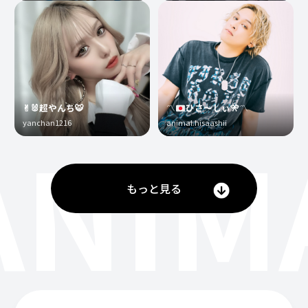
✌︎🐰超やんち🐯
〽️
ひさ〜しぃ
🎌
〽️
yanchan1216
animal.hisaashii
ANIM
もっと見る