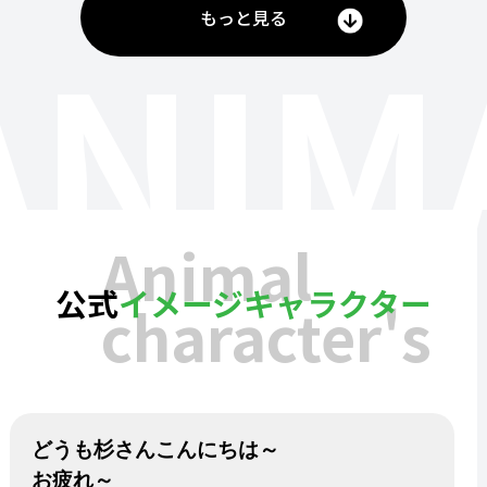
もっと見る
ANIM
Animal
公式
イメージキャラクター
character's
どうも杉さんこんにちは～
お疲れ～