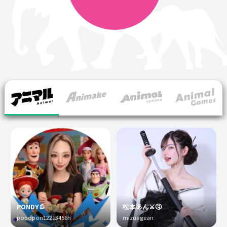
PONDY👢
松本あん⚔️🤧
popopon12213456h
mizuagean