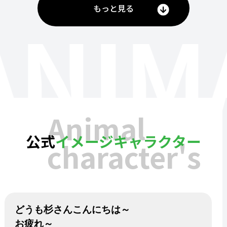
もっと見る
ANIM
Animal
公式
イメージキャラクター
character's
どうも杉さんこんにちは～
お疲れ～