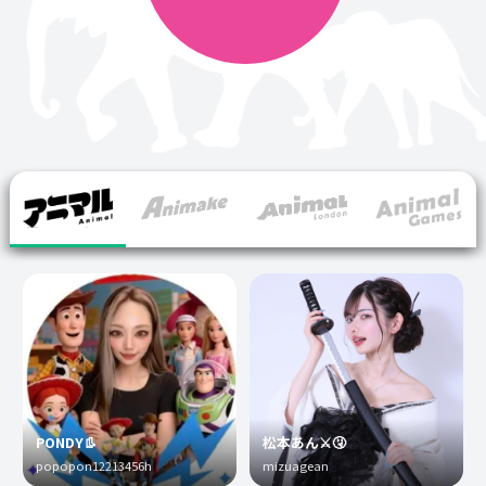
PONDY👢
松本あん⚔️🤧
popopon12213456h
mizuagean