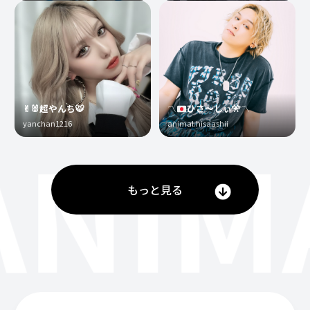
✌︎🐰超やんち🐯
〽️
ひさ〜しぃ
🎌
〽️
yanchan1216
animal.hisaashii
ANIM
もっと見る