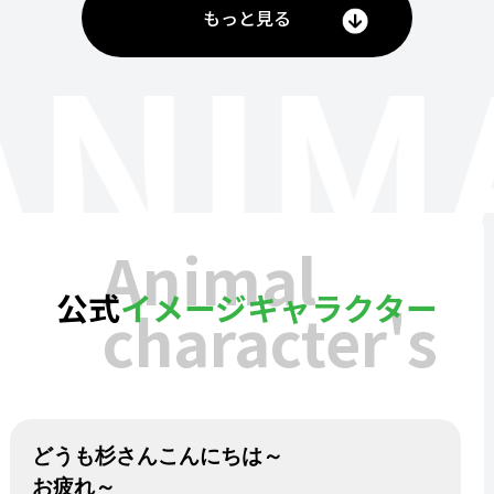
もっと見る
ANIM
Animal
公式
イメージキャラクター
character's
どうも杉さんこんにちは～
お疲れ～