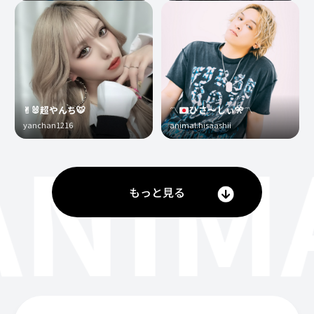
✌︎🐰超やんち🐯
〽️
ひさ〜しぃ
🎌
〽️
yanchan1216
animal.hisaashii
ANIM
もっと見る