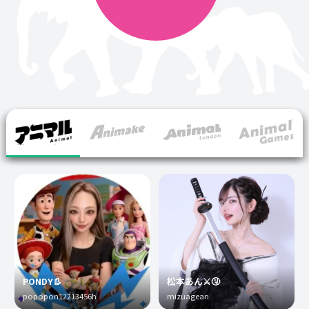
PONDY👢
松本あん⚔️🤧
popopon12213456h
mizuagean