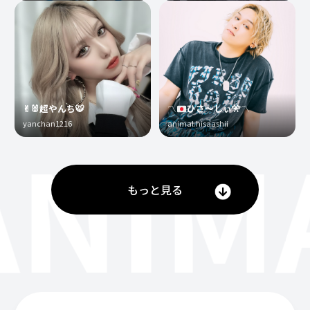
✌︎🐰超やんち🐯
〽️
ひさ〜しぃ
🎌
〽️
yanchan1216
animal.hisaashii
ANIM
もっと見る