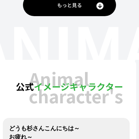
もっと見る
ANIM
Animal
公式
イメージキャラクター
character's
どうも杉さんこんにちは～
お疲れ～