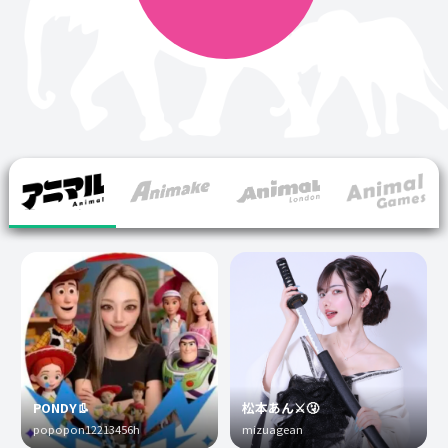
PONDY👢
松本あん⚔️🤧
popopon12213456h
mizuagean