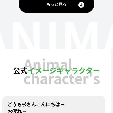
もっと見る
ANIM
Animal
公式
イメージキャラクター
character's
どうも杉さんこんにちは～
お疲れ～