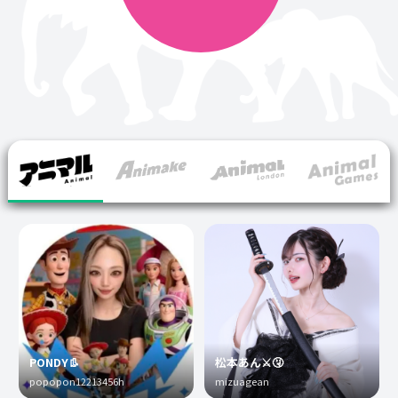
PONDY👢
松本あん⚔️🤧
popopon12213456h
mizuagean