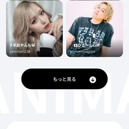
✌︎🐰超やんち🐯
〽️
ひさ〜しぃ
🎌
〽️
yanchan1216
animal.hisaashii
ANIM
もっと見る