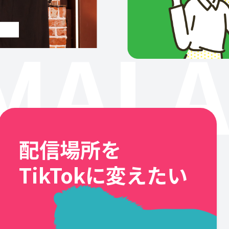
MALA
配信場所を
TikTokに変えたい