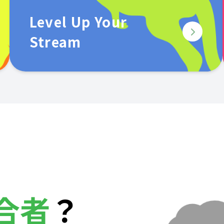
Level Up Your
Stream
合者
？