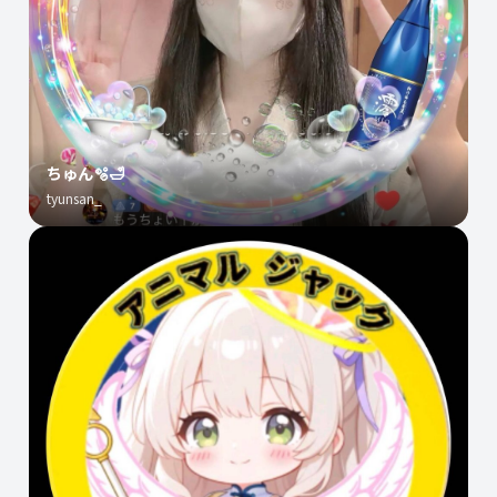
ちゅん🫧🛁
tyunsan_