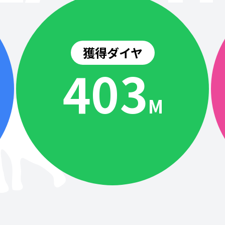
獲得ダイヤ
404
M