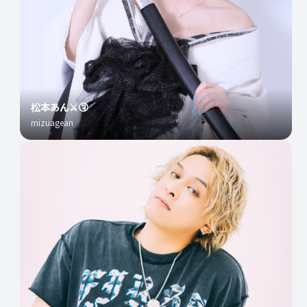
松本あん⚔️🤧
mizuagean