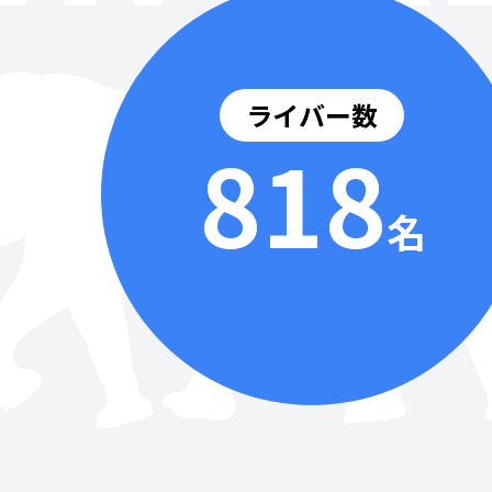
ライバー数
818
名