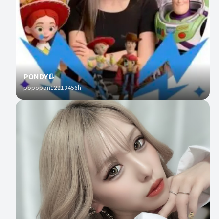
PONDY👢
popopon12213456h