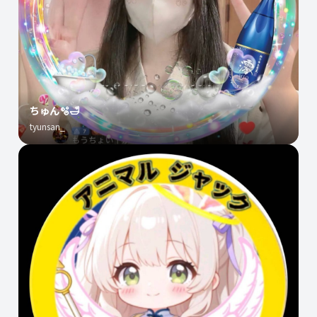
ちゅん🫧🛁
tyunsan_