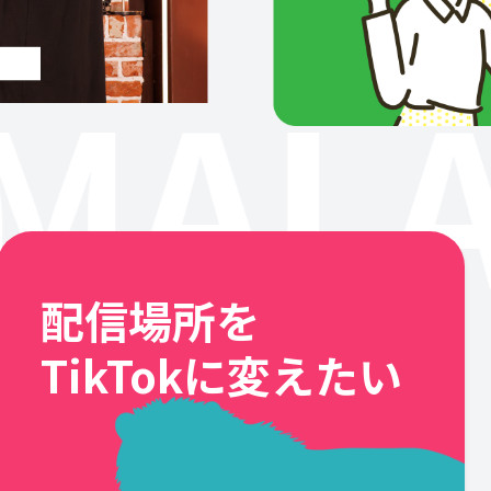
MALA
配信場所を
TikTokに変えたい