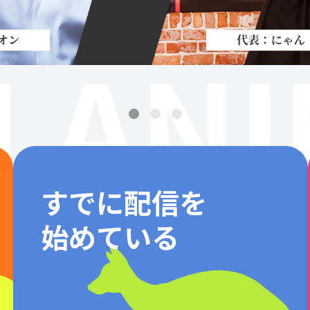
LANI
すでに配信を
始めている