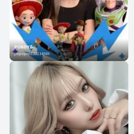
PONDY👢
popopon12213456h