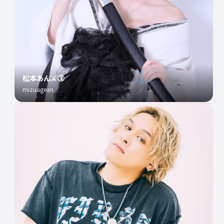
松本あん⚔️🤧
mizuagean