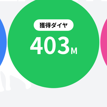
獲得ダイヤ
404
M