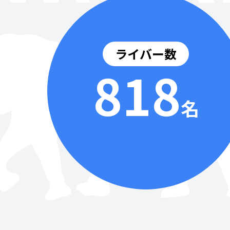
ライバー数
818
名