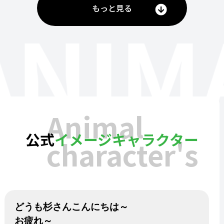
もっと見る
ANIM
Animal
公式
イメージキャラクター
character's
どうも杉さんこんにちは～
お疲れ～