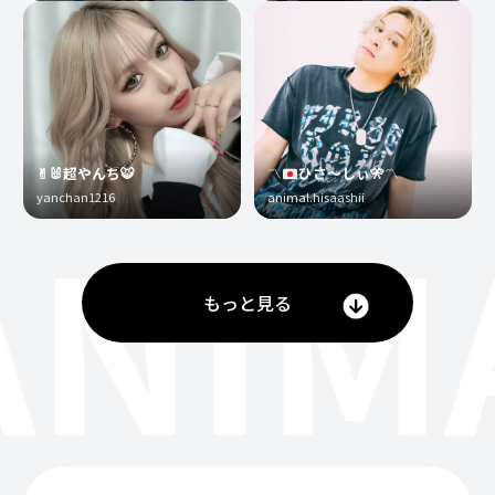
✌︎🐰超やんち🐯
〽️
ひさ〜しぃ
🎌
〽️
yanchan1216
animal.hisaashii
ANIM
もっと見る