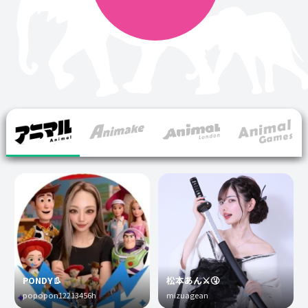
PONDY👢
松本あん⚔️🤧
popopon12213456h
mizuagean