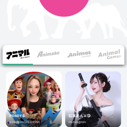
PONDY👢
松本あん⚔️🤧
popopon12213456h
mizuagean