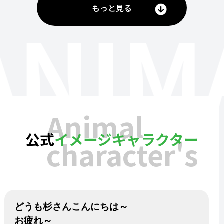
もっと見る
ANIM
Animal
公式
イメージキャラクター
character's
どうも杉さんこんにちは～
お疲れ～