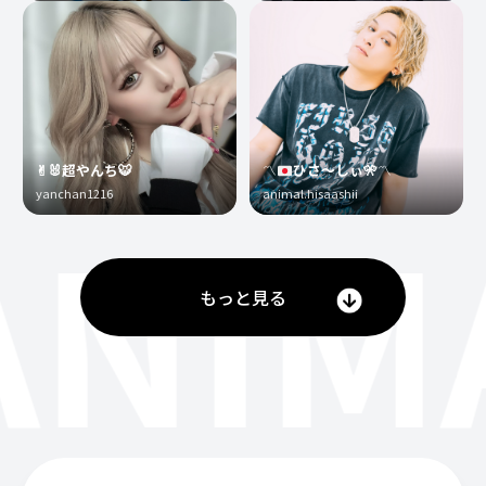
✌︎🐰超やんち🐯
〽️
ひさ〜しぃ
🎌
〽️
yanchan1216
animal.hisaashii
ANIM
もっと見る