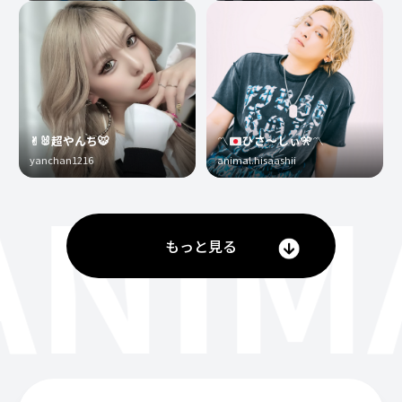
✌︎🐰超やんち🐯
〽️
ひさ〜しぃ
🎌
〽️
yanchan1216
animal.hisaashii
ANIM
もっと見る