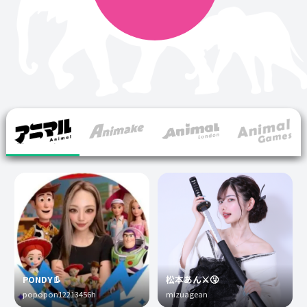
PONDY👢
松本あん⚔️🤧
popopon12213456h
mizuagean