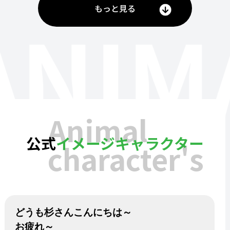
もっと見る
ANIM
Animal
公式
イメージキャラクター
character's
どうも杉さんこんにちは～
お疲れ～