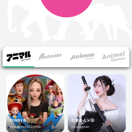
PONDY👢
松本あん⚔️🤧
popopon12213456h
mizuagean