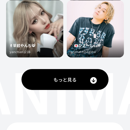
✌︎🐰超やんち🐯
〽️
ひさ〜しぃ
🎌
〽️
yanchan1216
animal.hisaashii
ANIM
もっと見る