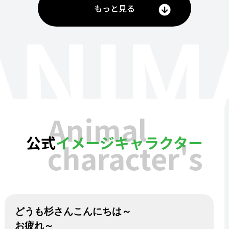
もっと見る
ANIM
Animal
公式
イメージキャラクター
character's
どうも杉さんこんにちは～
お疲れ～