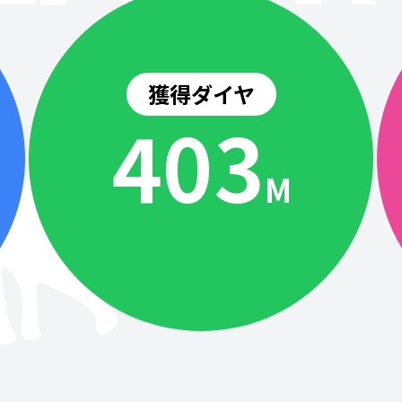
獲得ダイヤ
404
M