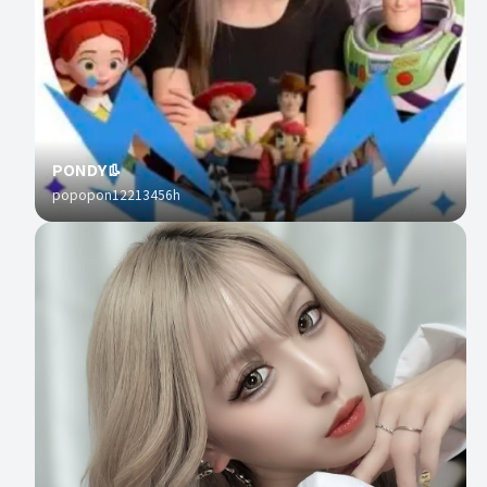
PONDY👢
popopon12213456h