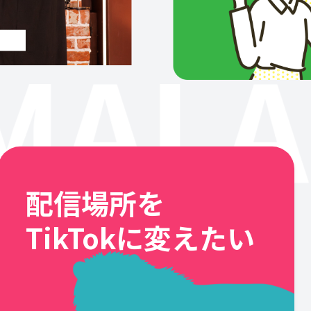
MALA
配信場所を
TikTokに変えたい