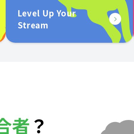
Level Up Your
Stream
合者
？