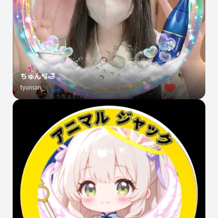
ちゅん🫧🛁
tyunsan_