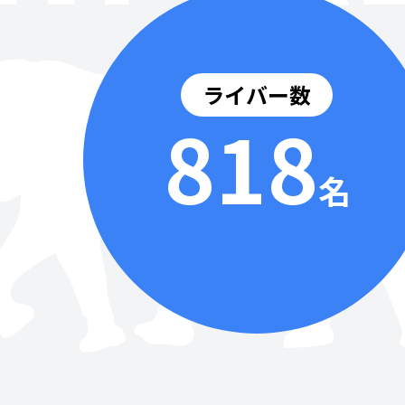
ライバー数
818
名