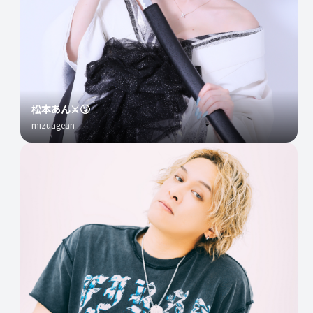
松本あん⚔️🤧
mizuagean