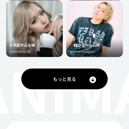
✌︎🐰超やんち🐯
〽️
ひさ〜しぃ
🎌
〽️
yanchan1216
animal.hisaashii
ANIM
もっと見る