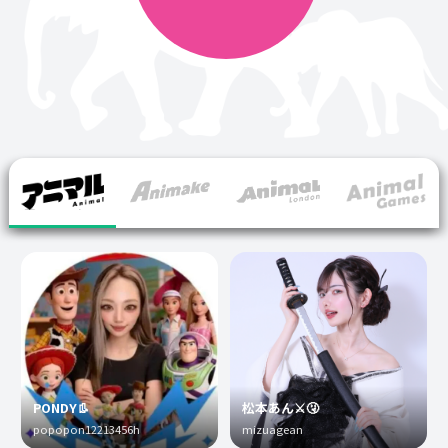
PONDY👢
松本あん⚔️🤧
popopon12213456h
mizuagean