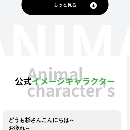
もっと見る
ANIM
Animal
公式
イメージキャラクター
character's
どうも杉さんこんにちは～
お疲れ～