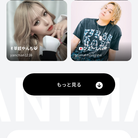
✌︎🐰超やんち🐯
〽️
ひさ〜しぃ
🎌
〽️
yanchan1216
animal.hisaashii
ANIM
もっと見る