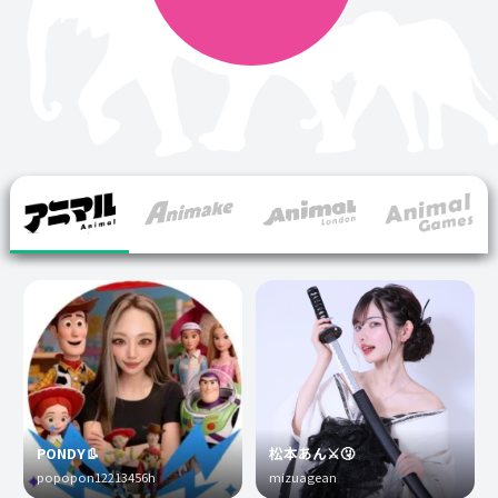
PONDY👢
松本あん⚔️🤧
popopon12213456h
mizuagean