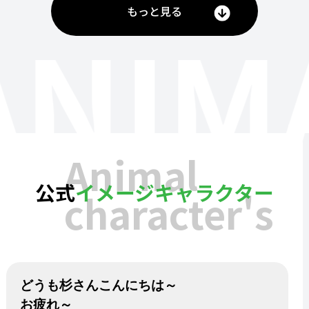
もっと見る
ANIM
Animal
公式
イメージキャラクター
character's
どうも杉さんこんにちは～
お疲れ～