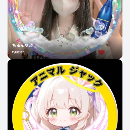
ちゅん🫧🛁
tyunsan_