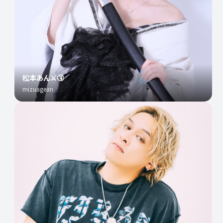
松本あん⚔️🤧
mizuagean