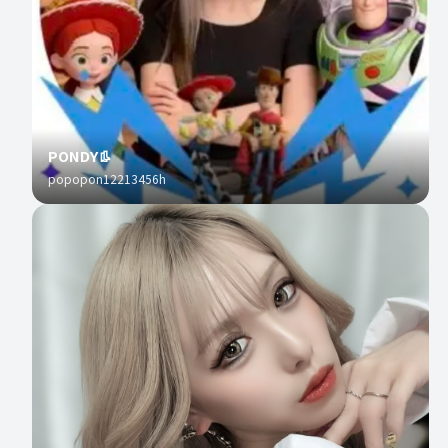
PONDY👢
popopon12213456h