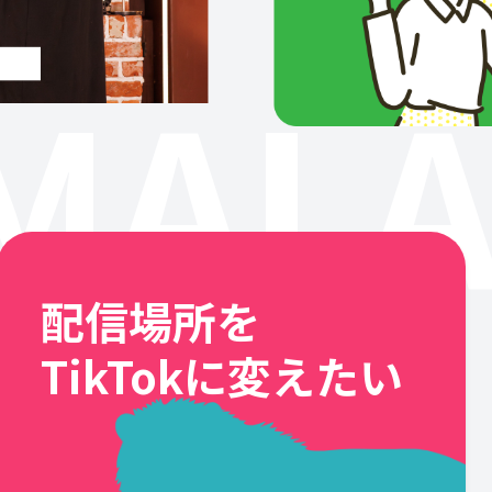
MALA
配信場所を
TikTokに変えたい