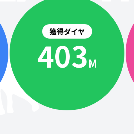
獲得ダイヤ
404
M