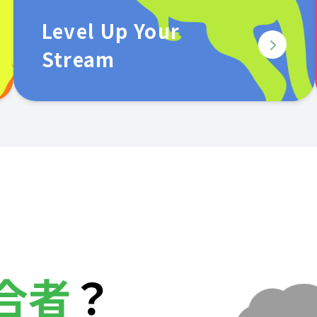
Level Up Your
Stream
合者
？