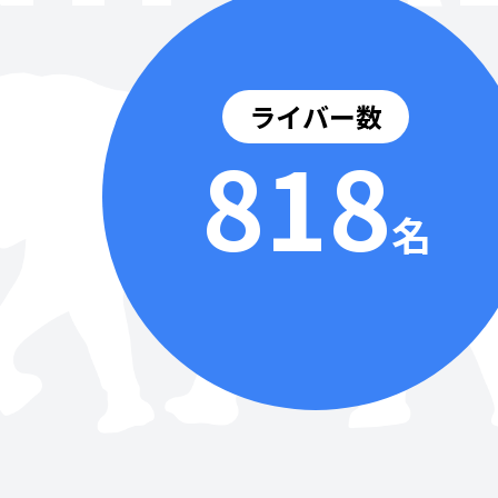
ライバー数
818
名