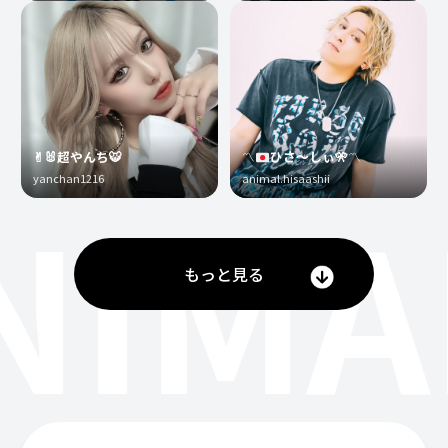
✌︎🐰超やんち🐯
〽️
ひさ〜しぃ
🎌
〽️
yanchan1216
animal.hisaashii
NIMA
もっと見る