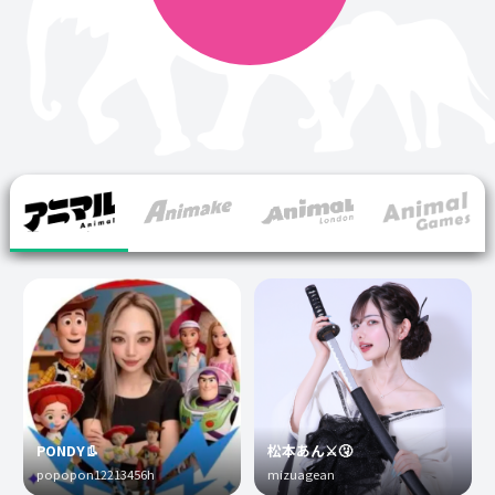
PONDY👢
松本あん⚔️🤧
popopon12213456h
mizuagean