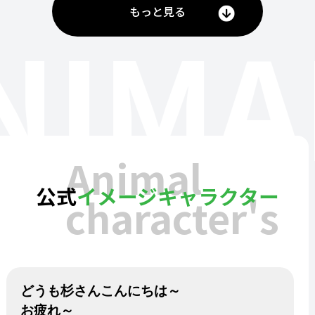
もっと見る
NIMA
Animal
公式
イメージキャラクター
character's
どうも杉さんこんにちは～
お疲れ～