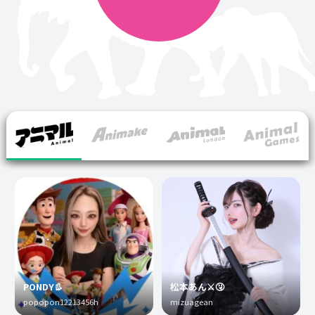
PONDY👢
松本あん⚔️🤧
popopon12213456h
mizuagean