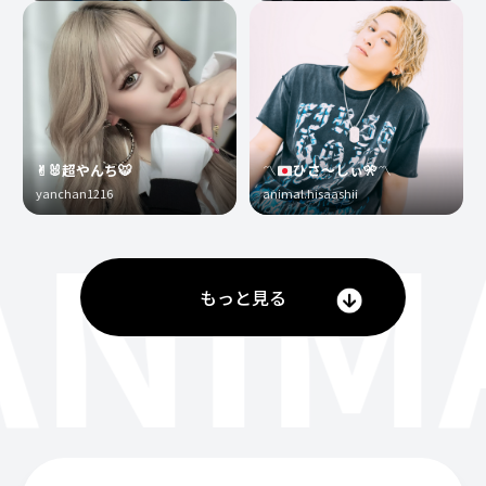
✌︎🐰超やんち🐯
〽️
ひさ〜しぃ
🎌
〽️
yanchan1216
animal.hisaashii
ANIM
もっと見る