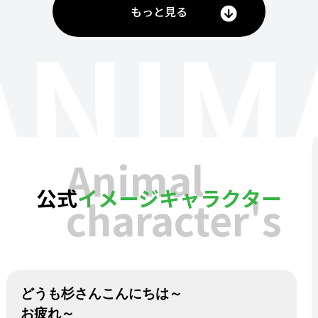
もっと見る
ANIM
Animal
公式
イメージキャラクター
character's
どうも杉さんこんにちは～
お疲れ～