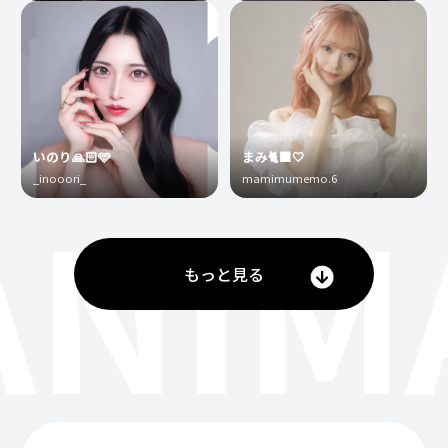
いのり🙏🏻🩵
まみ🐈‍⬛🤍
_inooori_
mamimumemo.6
ANIM
もっと見る