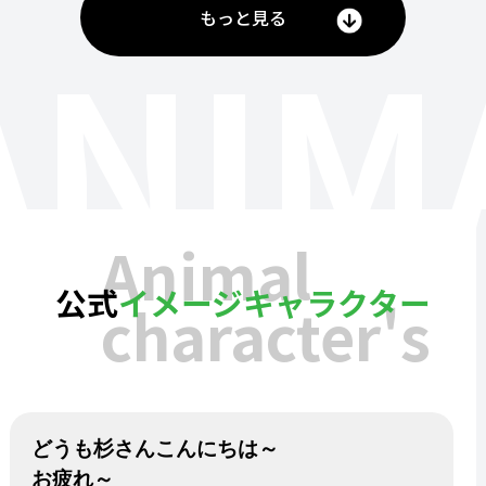
もっと見る
ANIM
Animal
公式
イメージキャラクター
character's
どうも杉さんこんにちは～
お疲れ～