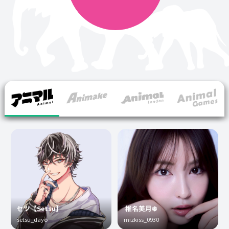
セツ【Setsu】
椎名美月❄️
setsu_dayo
mizkiss_0930