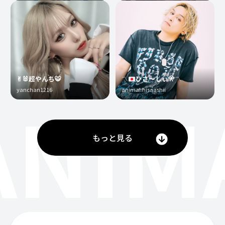
✌︎🐰超やんち🐯
〽️
ひさ〜しぃ
🎌
〽️
yanchan1216
animal.hisaashii
ANIM
もっと見る