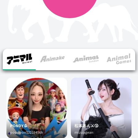
PONDY👢
松本あん⚔️🤧
popopon12213456h
mizuagean