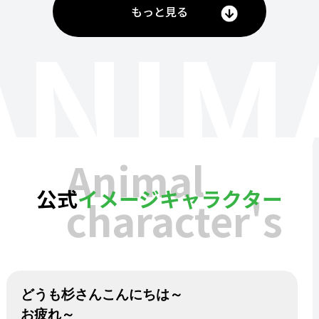
もっと見る
ANIM
Animal
公式
イメージキャラクター
character's
どうも杉さんこんにちは～
お疲れ～