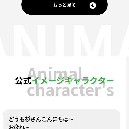
もっと見る
ANIM
Animal
公式
イメージキャラクター
character's
どうも杉さんこんにちは～
お疲れ～