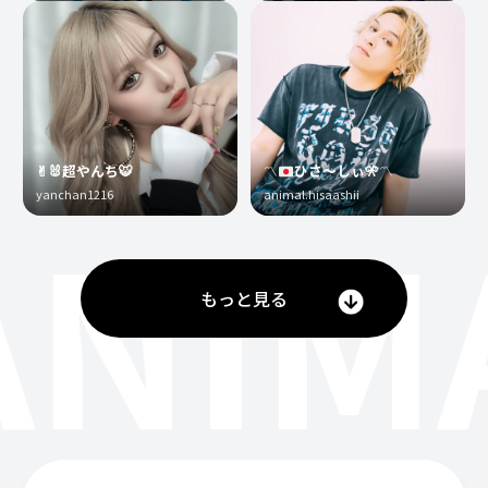
✌︎🐰超やんち🐯
〽️
ひさ〜しぃ
🎌
〽️
yanchan1216
animal.hisaashii
ANIM
もっと見る