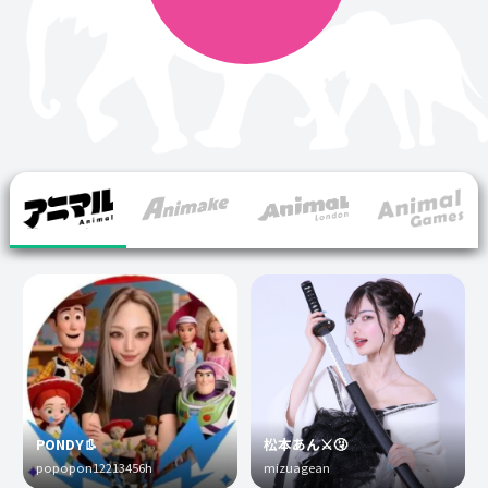
PONDY👢
松本あん⚔️🤧
popopon12213456h
mizuagean