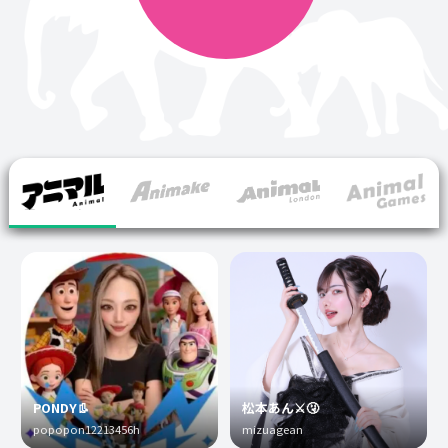
PONDY👢
松本あん⚔️🤧
popopon12213456h
mizuagean