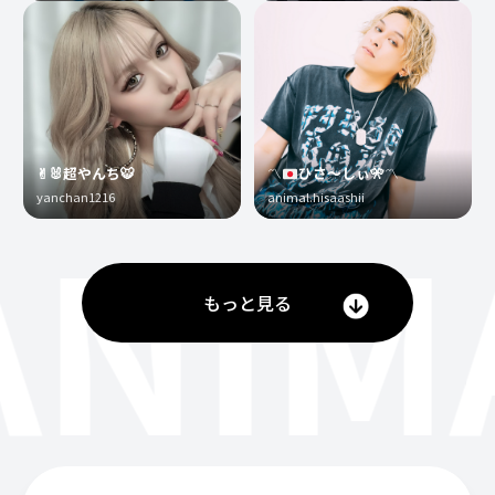
✌︎🐰超やんち🐯
〽️
ひさ〜しぃ
🎌
〽️
yanchan1216
animal.hisaashii
ANIM
もっと見る