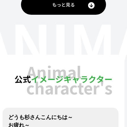
もっと見る
ANIM
Animal
公式
イメージキャラクター
character's
どうも杉さんこんにちは～
お疲れ～