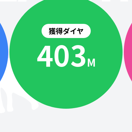
獲得ダイヤ
404
M