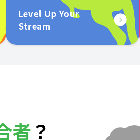
Level Up Your
Stream
合者
？