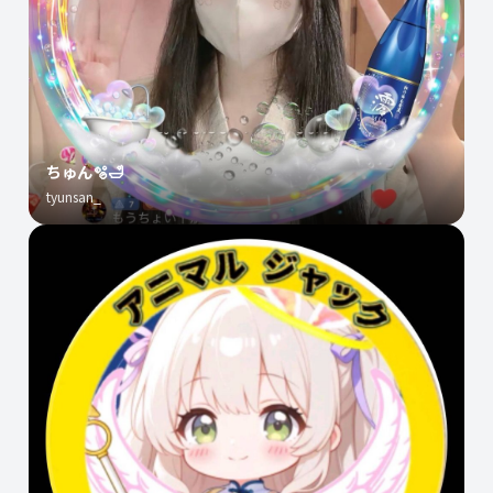
ちゅん🫧🛁
tyunsan_