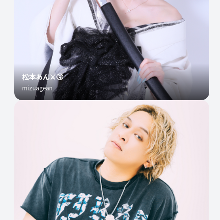
松本あん⚔️🤧
mizuagean