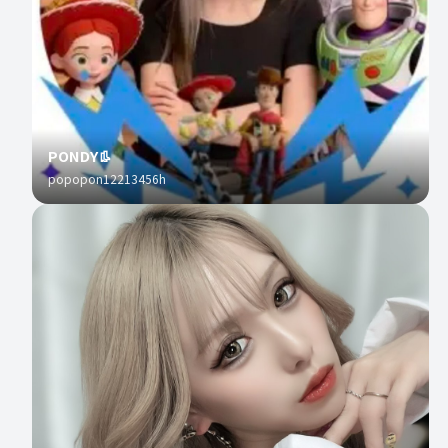
PONDY👢
popopon12213456h