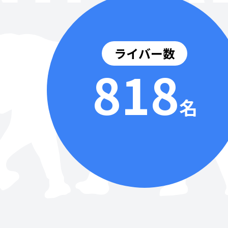
ライバー数
818
名