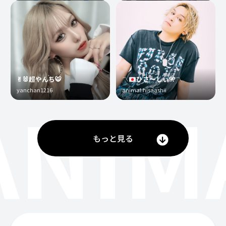
✌︎🐰超やんち🐯
〽️
ひさ〜しぃ
🎌
〽️
yanchan1216
animal.hisaashii
ANIM
もっと見る