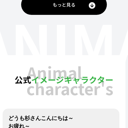
もっと見る
ANIM
Animal
公式
イメージキャラクター
character's
どうも杉さんこんにちは～
お疲れ～