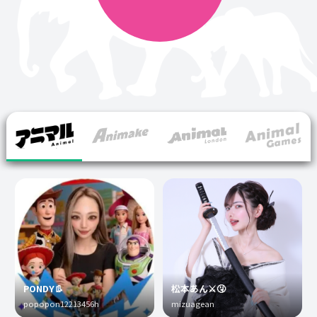
PONDY👢
松本あん⚔️🤧
popopon12213456h
mizuagean