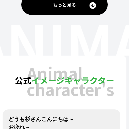
もっと見る
ANIM
Animal
公式
イメージキャラクター
character's
どうも杉さんこんにちは～
お疲れ～