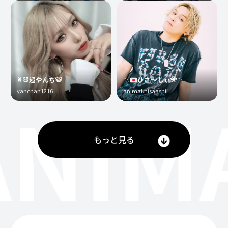
✌︎🐰超やんち🐯
〽️
ひさ〜しぃ
🎌
〽️
yanchan1216
animal.hisaashii
ANIM
もっと見る