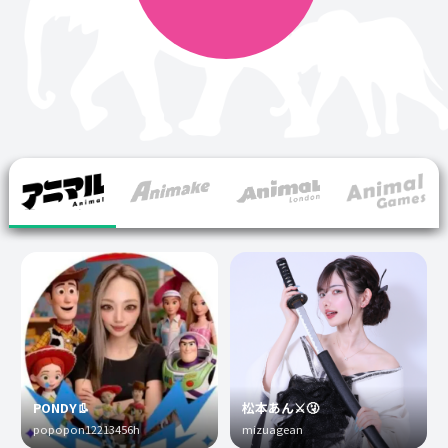
PONDY👢
松本あん⚔️🤧
popopon12213456h
mizuagean