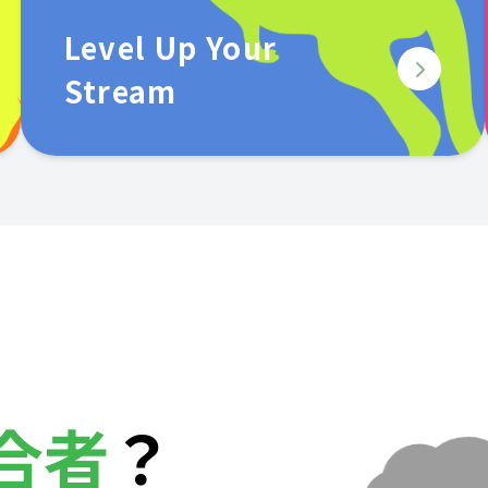
Level Up Your
Stream
合者
？