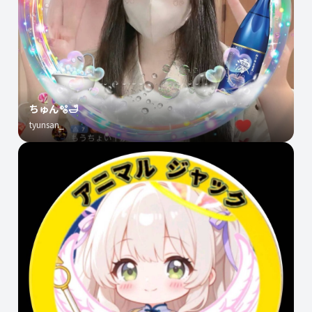
ちゅん🫧🛁
tyunsan_