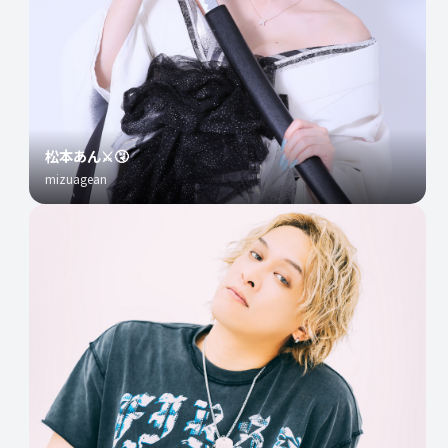
松本あん⚔️🤧
mizuagean