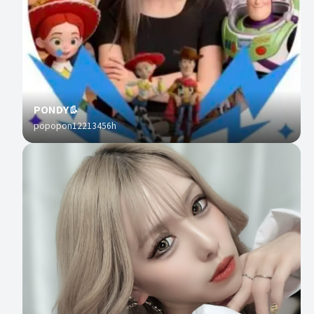
PONDY👢
popopon12213456h