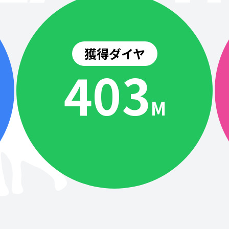
獲得ダイヤ
404
M