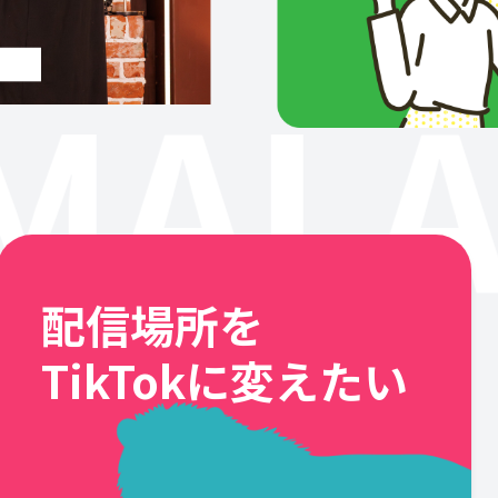
MALA
配信場所を
TikTokに変えたい