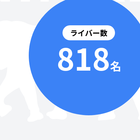
ライバー数
818
名