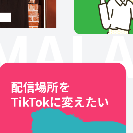
MALA
配信場所を
TikTokに変えたい