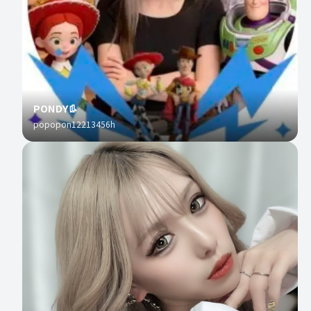
PONDY👢
popopon12213456h