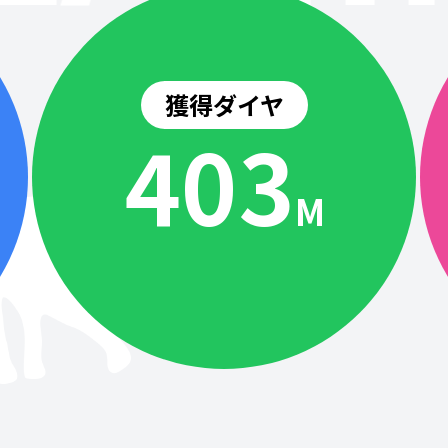
獲得ダイヤ
404
M