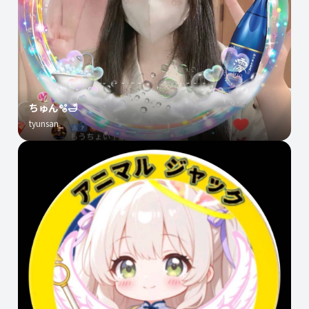
ちゅん🫧🛁
tyunsan_