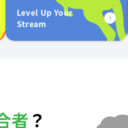
Level Up Your
Stream
合者
？