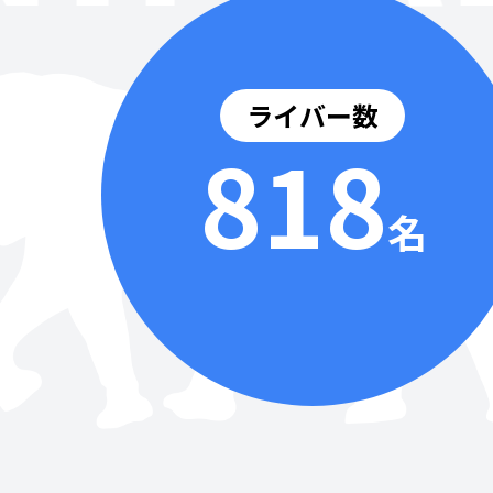
ライバー数
818
名