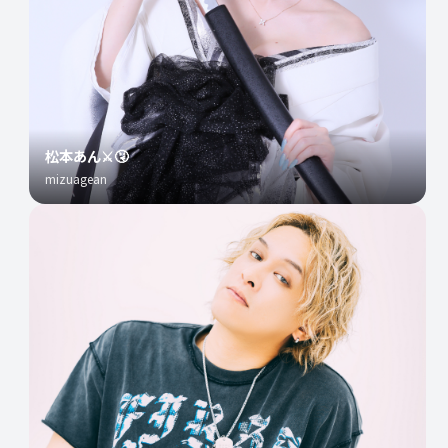
松本あん⚔️🤧
mizuagean