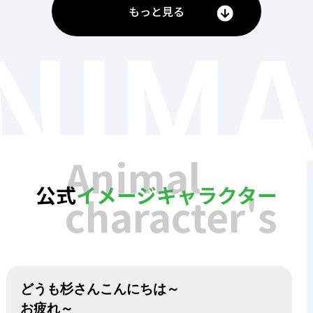
もっと見る
NIMA
Animal
公式
イメージキャラクター
character's
どうも杉さんこんにちは～
お疲れ～