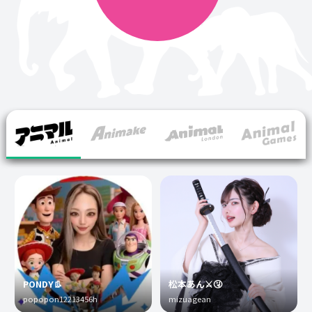
PONDY👢
松本あん⚔️🤧
popopon12213456h
mizuagean