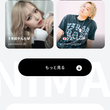
✌︎🐰超やんち🐯
〽️
ひさ〜しぃ
🎌
〽️
yanchan1216
animal.hisaashii
NIMA
もっと見る