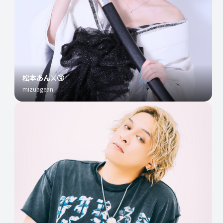
松本あん⚔️🤧
mizuagean