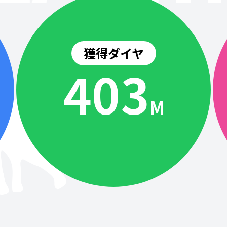
獲得ダイヤ
404
M