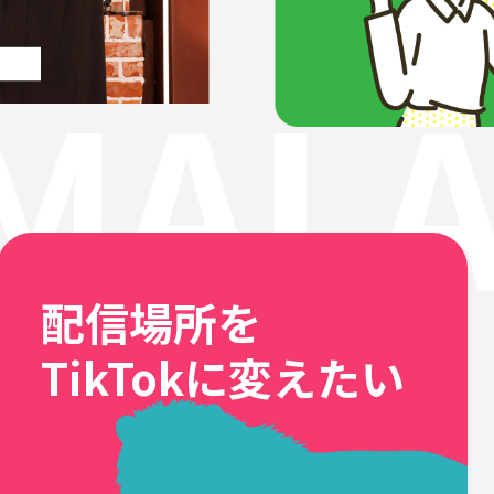
MALA
配信場所を
TikTokに変えたい