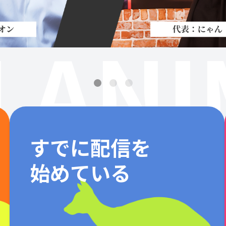
LANI
すでに配信を
始めている