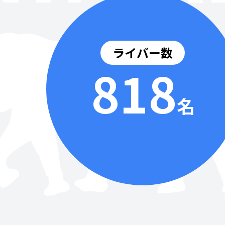
ライバー数
818
名