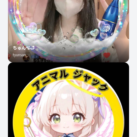
ちゅん🫧🛁
tyunsan_