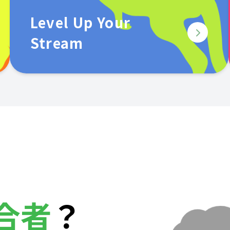
Level Up Your
Stream
合者
？