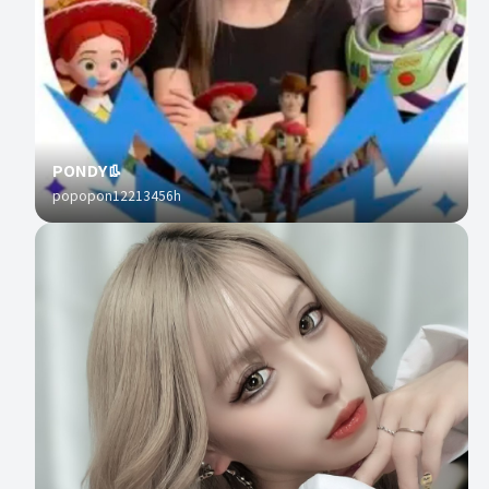
PONDY👢
popopon12213456h