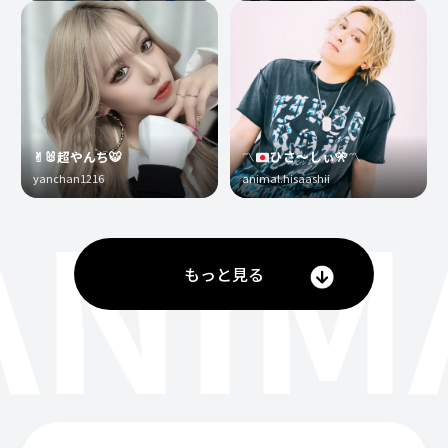
✌︎🐰超やんち🐯
〽️
ひさ〜しぃ
🎌
〽️
yanchan1216
animal.hisaashii
ANIM
もっと見る