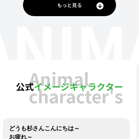
もっと見る
ANIM
Animal
公式
イメージキャラクター
character's
どうも杉さんこんにちは～
お疲れ～