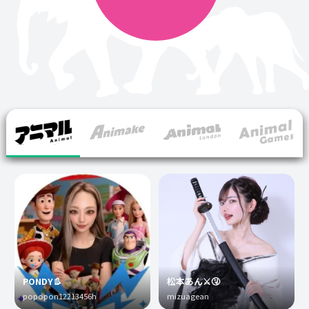
PONDY👢
松本あん⚔️🤧
popopon12213456h
mizuagean