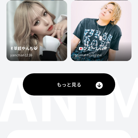
✌︎🐰超やんち🐯
〽️
ひさ〜しぃ
🎌
〽️
yanchan1216
animal.hisaashii
ANI
もっと見る