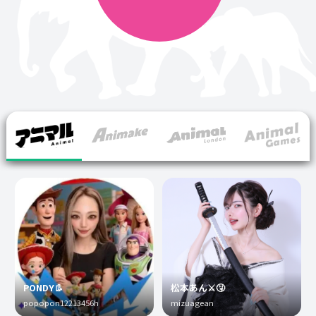
PONDY👢
松本あん⚔️🤧
popopon12213456h
mizuagean