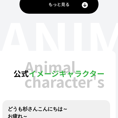
もっと見る
ANI
Animal
公式
イメージキャラクター
character's
どうも杉さんこんにちは～
お疲れ～