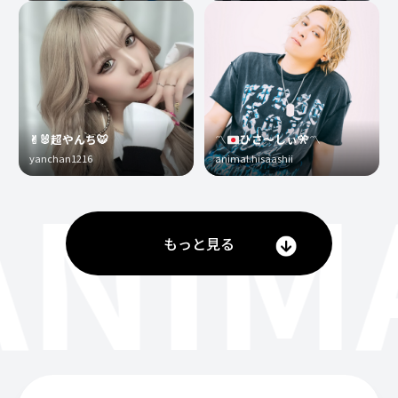
✌︎🐰超やんち🐯
〽️
ひさ〜しぃ
🎌
〽️
yanchan1216
animal.hisaashii
ANIM
もっと見る