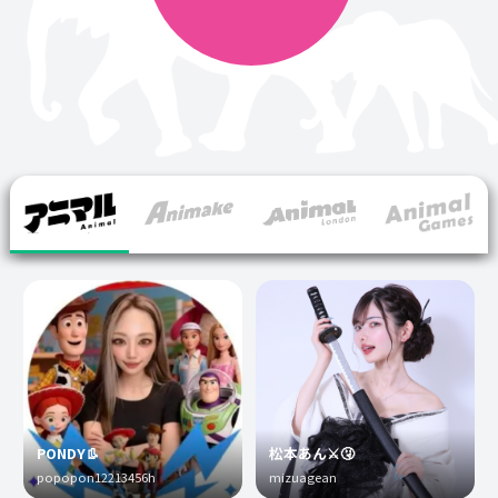
PONDY👢
松本あん⚔️🤧
popopon12213456h
mizuagean