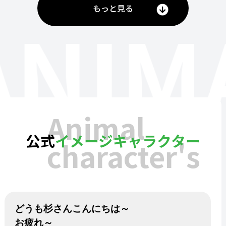
もっと見る
ANIM
Animal
公式
イメージキャラクター
character's
どうも杉さんこんにちは～
お疲れ～