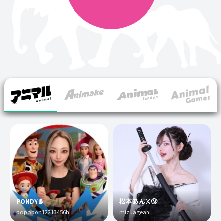
PONDY👢
松本あん⚔️🤧
popopon12213456h
mizuagean