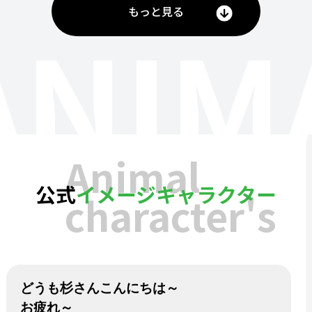
もっと見る
ANIM
Animal
公式
イメージキャラクター
character's
どうも杉さんこんにちは～
お疲れ～