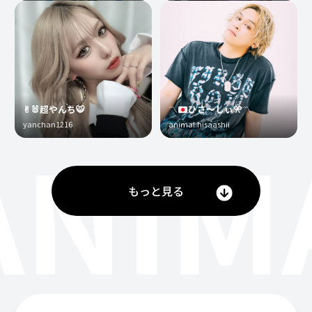
✌︎🐰超やんち🐯
〽️
ひさ〜しぃ
🎌
〽️
yanchan1216
animal.hisaashii
ANIM
もっと見る