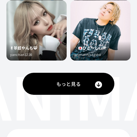
✌︎🐰超やんち🐯
〽️
ひさ〜しぃ
🎌
〽️
yanchan1216
animal.hisaashii
ANIM
もっと見る