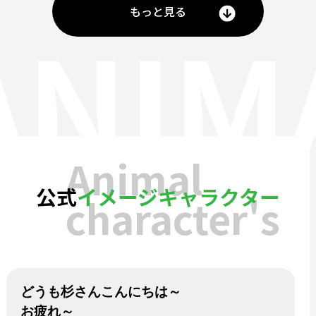
もっと見る
ANIM
Animal
公式
イメージキャラクター
character's
どうも杉さんこんにちは～
お疲れ～