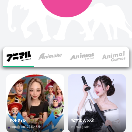
PONDY👢
松本あん⚔️🤧
popopon12213456h
mizuagean