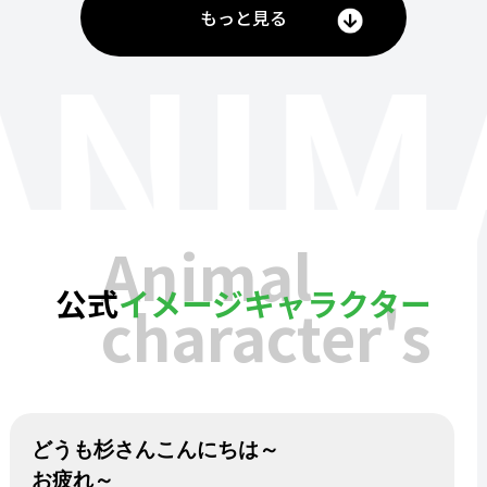
もっと見る
ANIM
Animal
公式
イメージキャラクター
character's
どうも杉さんこんにちは～
お疲れ～