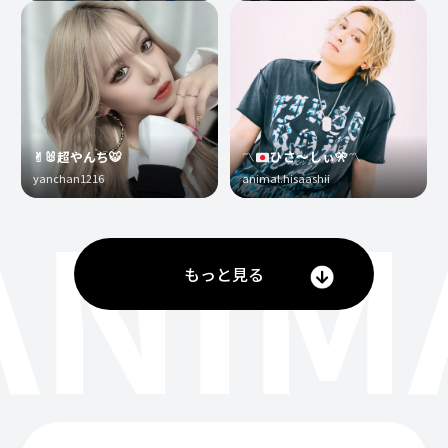
✌︎🐰超やんち🐯
〽️
ひさ〜しぃ
🎌
〽️
yanchan1216
animal.hisaashii
ANIM
もっと見る