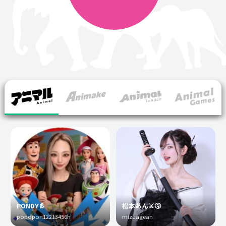
PONDY👢
松本あん⚔️🤧
popopon12213456h
mizuagean