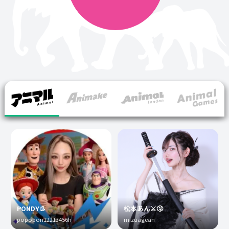
PONDY👢
松本あん⚔️🤧
popopon12213456h
mizuagean