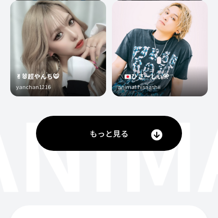
✌︎🐰超やんち🐯
〽️
ひさ〜しぃ
🎌
〽️
yanchan1216
animal.hisaashii
ANIM
もっと見る