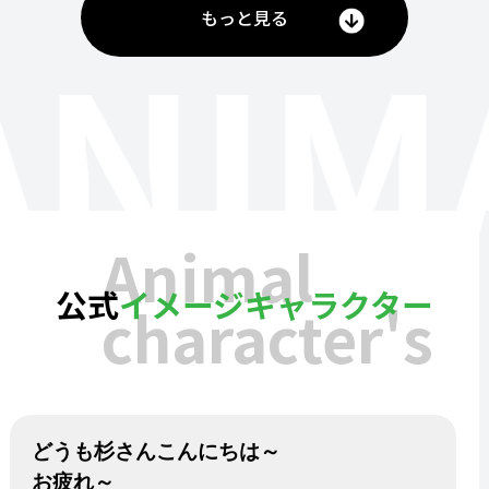
もっと見る
ANIM
Animal
公式
イメージキャラクター
character's
どうも杉さんこんにちは～
お疲れ～