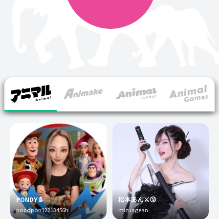
PONDY👢
松本あん⚔️🤧
popopon12213456h
mizuagean