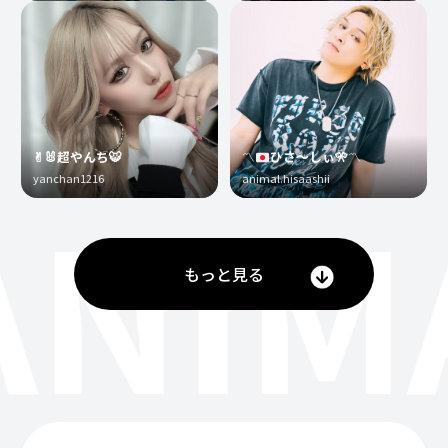
✌︎🐰超やんち🐯
〽️
ひさ〜しぃ
🎌
〽️
yanchan1216
animal.hisaashii
ANIM
もっと見る