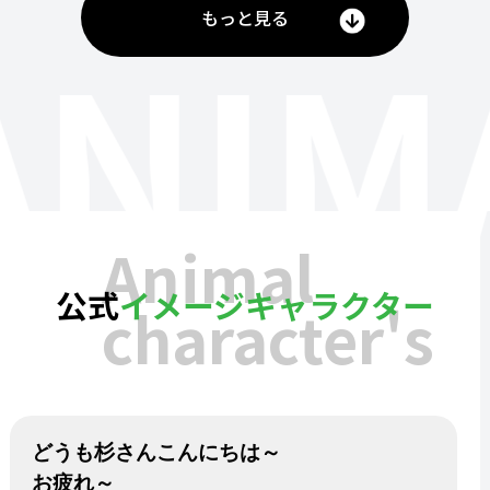
もっと見る
ANIM
Animal
公式
イメージキャラクター
character's
どうも杉さんこんにちは～
お疲れ～