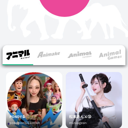
PONDY👢
松本あん⚔️🤧
popopon12213456h
mizuagean