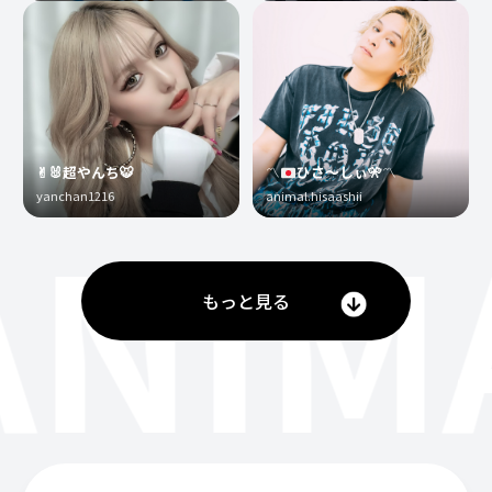
✌︎🐰超やんち🐯
〽️
ひさ〜しぃ
🎌
〽️
yanchan1216
animal.hisaashii
ANIM
もっと見る