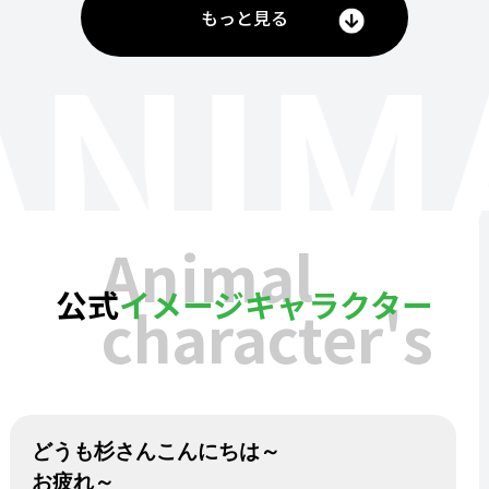
もっと見る
ANIM
Animal
公式
イメージキャラクター
character's
どうも杉さんこんにちは～
お疲れ～