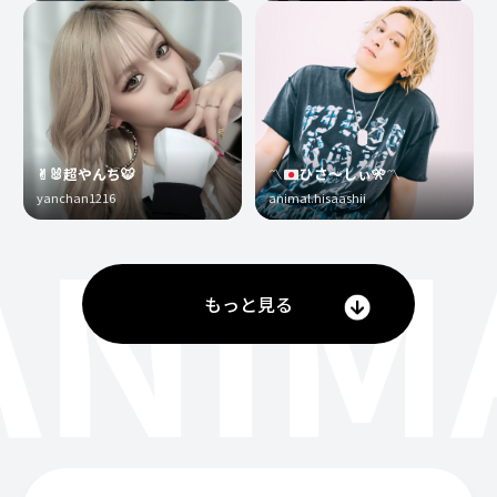
✌︎🐰超やんち🐯
〽️
ひさ〜しぃ
🎌
〽️
yanchan1216
animal.hisaashii
ANIM
もっと見る