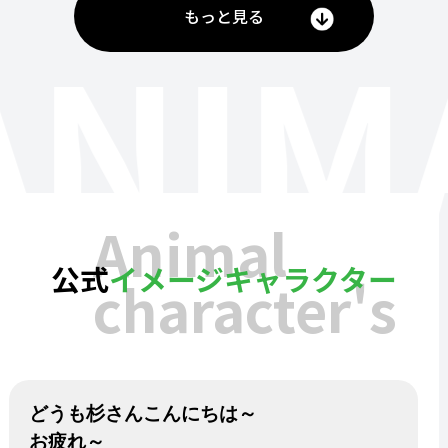
もっと見る
ANIM
Animal
公式
イメージキャラクター
character's
どうも杉さんこんにちは～
お疲れ～