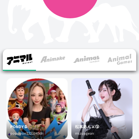
PONDY👢
松本あん⚔️🤧
popopon12213456h
mizuagean